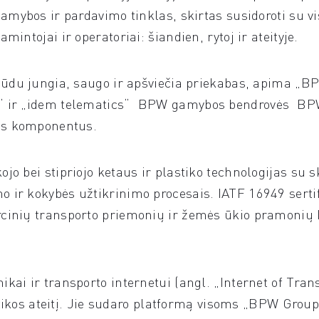
gamybos ir pardavimo tinklas, skirtas susidoroti su 
intojai ir operatoriai: šiandien, rytoj ir ateityje.
būdu jungia, saugo ir apšviečia priekabas, apima „
l“ ir „idem telematics“ BPW gamybos bendrovės BP
tus komponentus.
o bei stipriojo ketaus ir plastiko technologijas su s
ir kokybės užtikrinimo procesais. IATF 16949 sertif
cinių transporto priemonių ir žemės ūkio pramonių 
ai ir transporto internetui (angl. „Internet of Transp
istikos ateitį. Jie sudaro platformą visoms „BPW Group