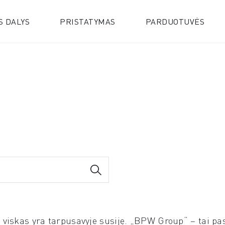
S DALYS
PRISTATYMAS
PARDUOTUVĖS
e viskas yra tarpusavyje susiję. „BPW Group“ – tai pa