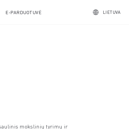
E-PARDUOTUVĖ
LIETUVA
saulinis mokslinių tyrimų ir