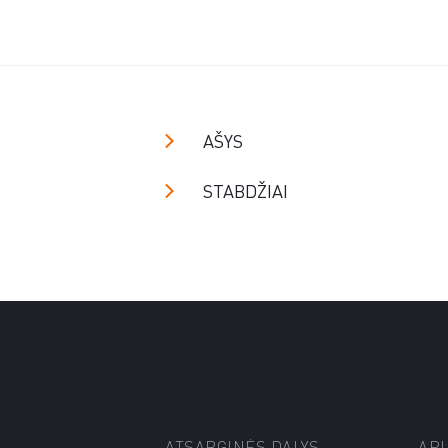
AŠYS
STABDŽIAI
ATSARGINĖS DALYS
AP