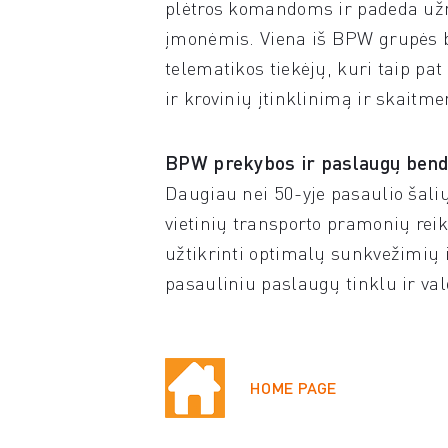
plėtros komandoms ir padeda užme
įmonėmis. Viena iš BPW grupės be
telematikos tiekėjų, kuri taip pat
ir krovinių įtinklinimą ir skaitm
BPW prekybos ir paslaugų ben
Daugiau nei 50-yje pasaulio šalių
vietinių transporto pramonių rei
užtikrinti optimalų sunkvežimių
pasauliniu paslaugų tinklu ir val
HOME PAGE