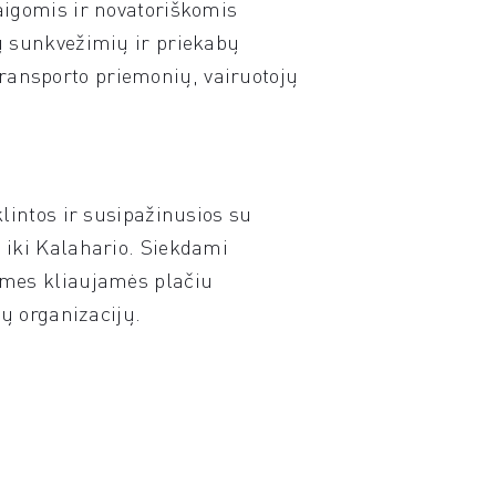
aigomis ir novatoriškomis
ų sunkvežimių ir priekabų
 transporto priemonių, vairuotojų
lintos ir susipažinusios su
 iki Kalahario. Siekdami
 mes kliaujamės plačiu
ų organizacijų.