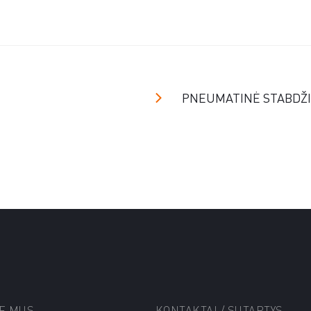
PNEUMATINĖ STABDŽI
IE MUS
KONTAKTAI / SUTARTYS