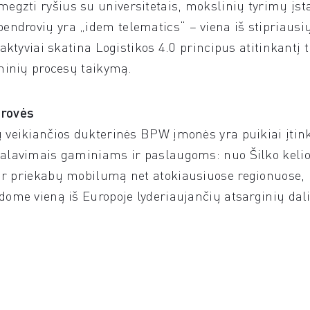
gzti ryšius su universitetais, mokslinių tyrimų įst
ndrovių yra „idem telematics“ – viena iš stipriausi
 aktyviai skatina Logistikos 4.0 principus atitinkantį
eninių procesų taikymą.
drovės
 veikiančios dukterinės BPW įmonės yra puikiai įtink
kalavimais gaminiams ir paslaugoms: nuo Šilko kelio
 ir priekabų mobilumą net atokiausiuose regionuose,
dome vieną iš Europoje lyderiaujančių atsarginių dali