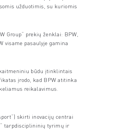
visomis užduotimis, su kuriomis
BPW Group“ prekių ženklai: BPW,
W visame pasaulyje gamina
kaitmeniniu būdu įtinklintais
ikatas įrodo, kad BPW atitinka
keliamus reikalavimus.
ort“) skirti inovacijų centrai
“ tarpdisciplininių tyrimų ir