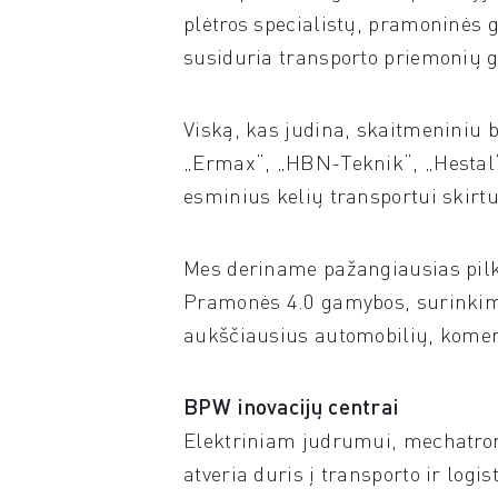
plėtros specialistų, pramoninės 
susiduria transporto priemonių gam
Viską, kas judina, skaitmeniniu 
„Ermax“, „HBN-Teknik“, „Hesta
esminius kelių transportui skir
Mes deriname pažangiausias pilkoj
Pramonės 4.0 gamybos, surinkimo 
aukščiausius automobilių, komer
BPW inovacijų centrai
Elektriniam judrumui, mechatronik
atveria duris į transporto ir log