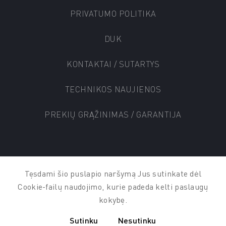
PRIVATUMO POLITIKA
DUK
KONTAKTAI / SUTARTYS
TECHNIKOS NAUJIENOS
PREKIŲ GRĄŽINIMAS / GARANTIJA
© AUTO KADA 2025
Tęsdami šio puslapio naršymą Jus sutinkate dėl
Cookie-failų naudojimo, kurie padeda kelti paslaugų
kokybę.
Sutinku
Nesutinku